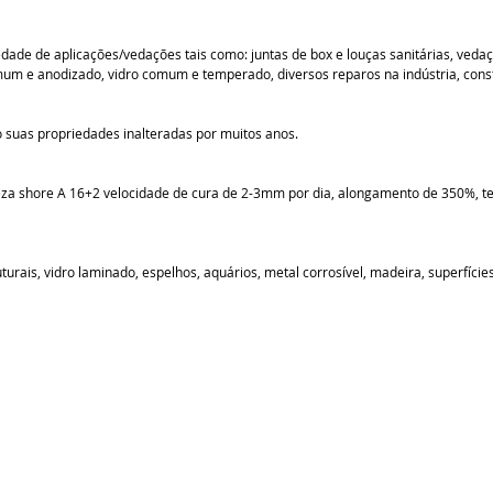
edade de aplicações/vedações tais como: juntas de box e louças sanitárias, veda
mum e anodizado, vidro comum e temperado, diversos reparos na indústria, const
 suas propriedades inalteradas por muitos anos.
a shore A 16+2 velocidade de cura de 2-3mm por dia, alongamento de 350%, te
rais, vidro laminado, espelhos, aquários, metal corrosível, madeira, superfície