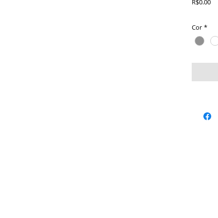
Pr
R$0.00
Cor
*