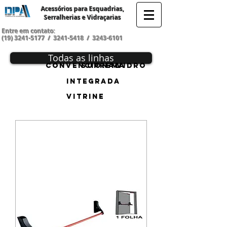
Acessórios para Esquadrias,
Serralherias e Vidraçarias
Entre em contato:
(19) 3241-5177
/
3241-5418
/
3243-6101
Todas as linhas
Convencional
Suprema
Vidro
Integrada
Vitrine