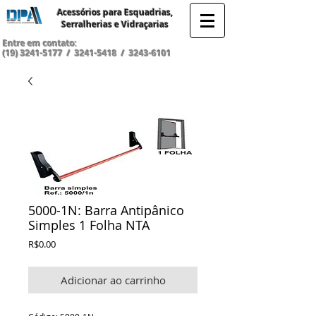
Acessórios para Esquadrias,
Serralherias e Vidraçarias
Entre em contato:
(19) 3241-5177
/
3241-5418
/
3243-6101
5000-1N: Barra Antipânico
Simples 1 Folha NTA
Preço
R$0.00
Adicionar ao carrinho